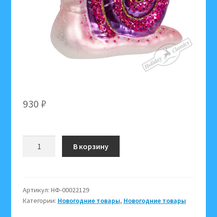
930
₽
Количество
В корзину
товара
1035
Улитка
"Розовый
Артикул:
НФ-00022129
Категории:
Новогодние товары
,
Новогодние товары
сад"
(стекло)