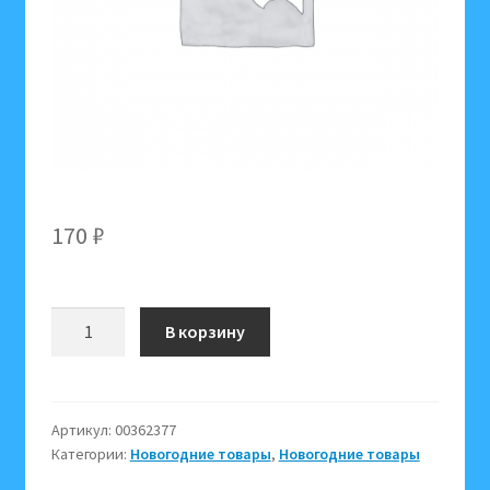
170
₽
Количество
В корзину
товара
1226
W,
Лошадь
Артикул:
00362377
Категории:
Новогодние товары
,
Новогодние товары
прозрачно-
матовая,асс.из2-