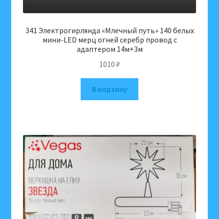
341 Электрогирлянда «Млечный путь» 140 белых
мини-LED мерц огней серебр провод c
адаптером 14м+3м
1010
₽
В корзину