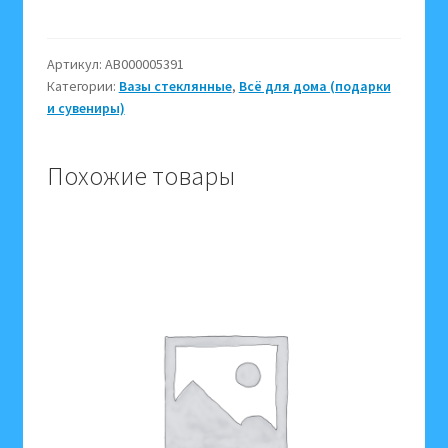
660-
120
Ваза
Артикул:
АВ000005391
Категории:
Вазы стеклянные
,
Всё для дома (подарки
стекло
и сувениры)
005391
Похожие товары