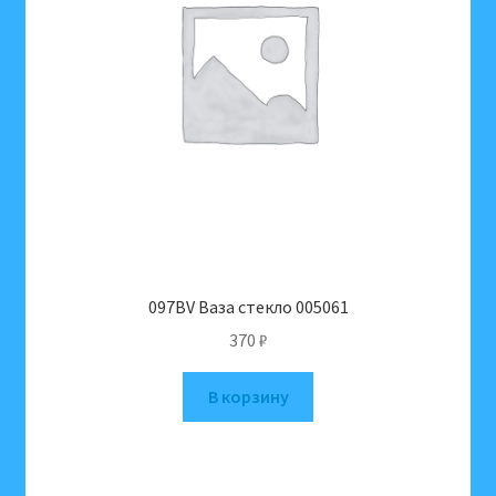
097BV Ваза стекло 005061
370
₽
В корзину