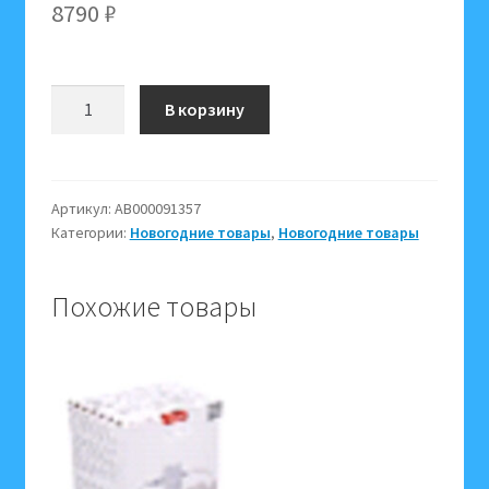
8790
₽
Количество
В корзину
товара
Дед
Мороз
большой
Артикул:
АВ000091357
Категории:
Новогодние товары
,
Новогодние товары
1064-
36,
цвет
Похожие товары
серебро