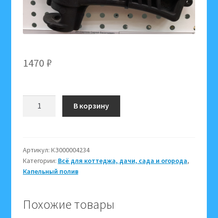
1470
₽
Количество
В корзину
товара
Дырокол
16мм
LAYFLAT
Артикул:
КЗ000004234
Категории:
Всё для коттеджа, дачи, сада и огорода
,
000309
Капельный полив
(для
систем
полива
Похожие товары
и