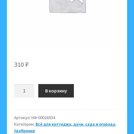
310
₽
Количество
В корзину
товара
Экстракт
конского
навоза
Артикул:
НФ-00026934
Категории:
Всё для коттеджа, дачи, сада и огорода
,
1
Удобрения
л