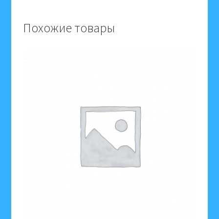
органическое
удобрение
Похожие товары
Florizel
773454