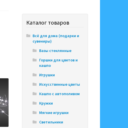
Каталог товаров
Всё для дома (подарки и
сувениры)
Вазы стеклянные
Горшки для цветов и
кашпо
Игрушки
Искусственные цветы
Кашпо с автополивом
Кружки
Мягкие игрушки
Светильники