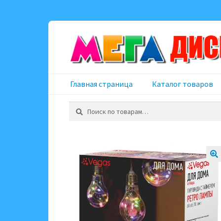
Перейти
Перейти
к
к
навигации
содержимому
Главная страница
Каталог товаров
Искать: