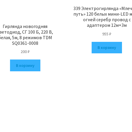
339 Электрогирлянда «Мле
путь» 120 белых мини-LED 
огней серебр провод c
адаптером 12м+3м
Гирлянда новогодняя
ветодиод, СГ 100 Б, 220 В,
955
₽
белая, 5м, 8 режимов TDM
SQ0361-0008
В корзину
200
₽
В корзину