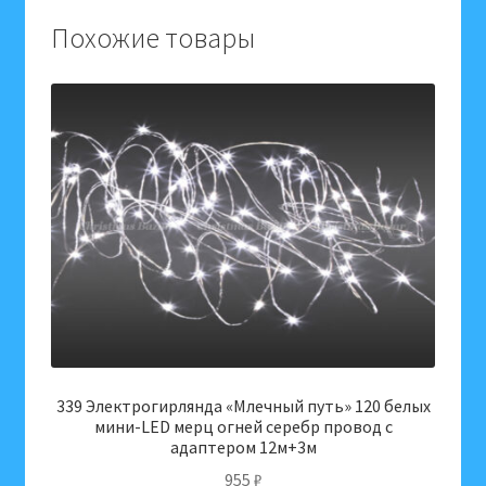
180см
Похожие товары
(1071
ветка)
Голубая
001169
339 Электрогирлянда «Млечный путь» 120 белых
мини-LED мерц огней серебр провод c
адаптером 12м+3м
955
₽