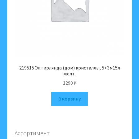
219515 Эл.гирлянда (дом) кристаллы, 5+3м15л
желт.
1290
₽
В корзину
Ассортимент