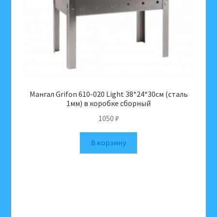
Е,
В3),
Floresan,
Ф
287
Мангал Grifon 610-020 Light 38*24*30см (сталь
1мм) в коробке сборный
1050
₽
В корзину