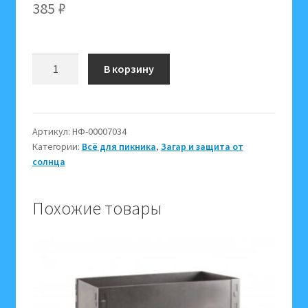
385
₽
Количество
В корзину
товара
Гель
после
солнца
Артикул:
НФ-00007034
Категории:
Всё для пикника
,
Загар и защита от
Beauty
солнца
Sun
(Алоэ
Вера
Похожие товары
и
инкапсулированный
Д-
пантенол,
витамины
А,