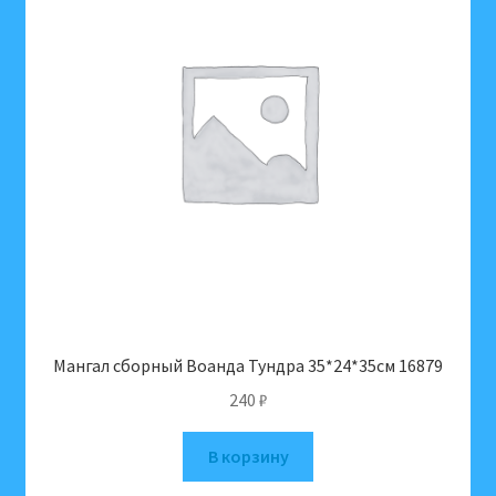
Мангал сборный Воанда Тундра 35*24*35см 16879
240
₽
В корзину