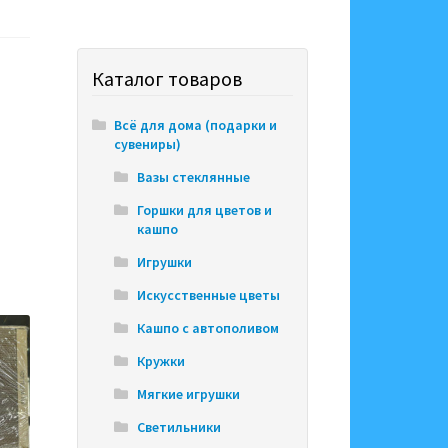
Каталог товаров
Всё для дома (подарки и
сувениры)
Вазы стеклянные
Горшки для цветов и
кашпо
Игрушки
Искусственные цветы
Кашпо с автополивом
Кружки
Мягкие игрушки
Светильники