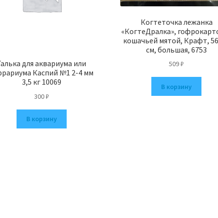
Когтеточка лежанка
«КогтеДралка», гофрокарто
кошачьей мятой, Крафт, 5
см, большая, 6753
Галька для аквариума или
509
₽
ррариума Каспий №1 2-4 мм
3,5 кг 10069
В корзину
300
₽
В корзину