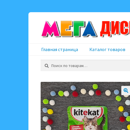
Перейти
Перейти
к
к
навигации
содержимому
Главная страница
Каталог товаров
Искать: