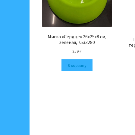
Миска «Сердце» 26х25х8 см,
зелёная, 7533280
те
359
₽
В корзину