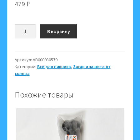
479
₽
Количество
В корзину
товара
Крем
Beauty
Sun
Артикул:
АВ000030579
Категории:
Всё для пикника
,
Загар и защита от
солнцезащитный
солнца
Барьер
фактор
SPF
Похожие товары
60,
75
мл,
Ф
283,
08679