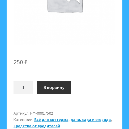
250
₽
Количество
В корзину
товара
Махорка
2
л,
Артикул:
НФ-00017502
Категории:
Всё для коттеджа, дачи, сада и огорода
,
пыль
Средства от вредителей
для