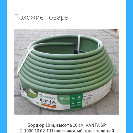
садово-
огородных
Похожие товары
и
цветочно-
декоративных
культур,
для
борьбы
и
защиты
от
тли,
мух,
блошек,
медяницы,
424625
Бордюр 10 м, высота 10 см, KANTA SP
Б-1000.10.02-ПП пластиковый, цвет зеленый