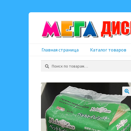
Перейти
Перейти
к
к
навигации
содержимому
Главная страница
Каталог товаров
Искать: