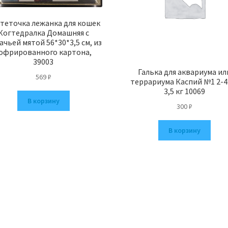
теточка лежанка для кошек
Когтедралка Домашняя с
чьей мятой 56*30*3,5 см, из
офрированного картона,
39003
Галька для аквариума ил
569
₽
террариума Каспий №1 2-4
3,5 кг 10069
В корзину
300
₽
В корзину