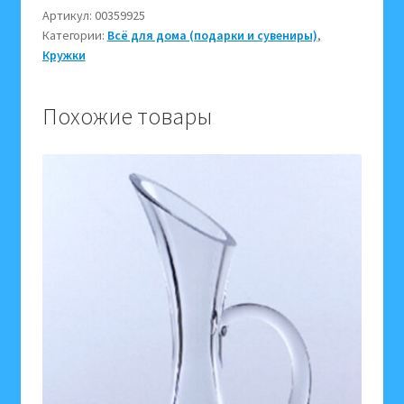
2005M
Артикул:
00359925
Категории:
Всё для дома (подарки и сувениры)
,
кружка,
Кружки
ложка,
подставка
в
Похожие товары
подарочной
упаковке,
359925