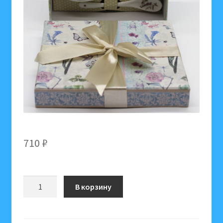
710
₽
Количество
В корзину
товара
Подарочный
набор