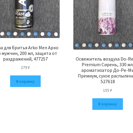
пена
для
ванн
Малина)
а для бритья Arko Men Арко
 мужчин, 200 мл, защита от
раздражений, 477257
Освежитель воздуха Do-Re
Premium Сирень, 330 мл
279
₽
ароматизатор До-Ре-М
Премиум, сухое распылен
527618
В корзину
155
₽
В корзину