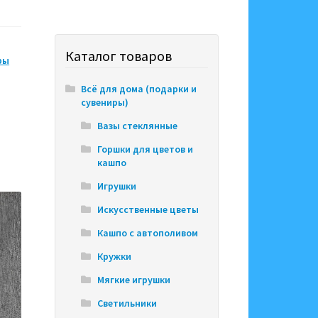
Каталог товаров
ры
Всё для дома (подарки и
сувениры)
Вазы стеклянные
Горшки для цветов и
кашпо
Игрушки
Искусственные цветы
Кашпо с автополивом
Кружки
Мягкие игрушки
Светильники