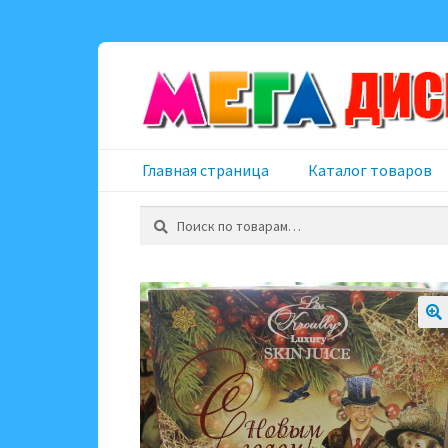
Перейти
Перейти
к
к
навигации
содержимому
Главная страница
Каталог товаров
Искать: