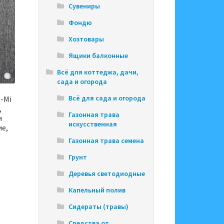
Сувениры
Фондю
Хозтовары
Ящики балконные
Всё для коттеджа, дачи,
сада и огорода
Всё для сада и огорода
-Mi
,
Газонная трава
и
искусственная
ие,
Газонная трава семена
Грунт
Деревья светодиодные
Капельный полив
Сидераты (травы)
Средства от