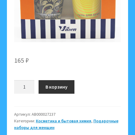
165
₽
Количество
В корзину
товара
Подарочный
набор
для
Артикул:
АВ000027237
Категории:
Косметика и бытовая химия
,
Подарочные
женщин
наборы для женщин
Праздничное