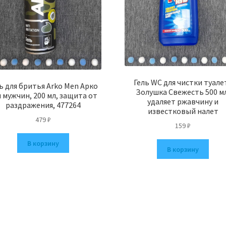
Гель WC для чистки туале
ь для бритья Arko Men Арко
Золушка Свежесть 500 м
 мужчин, 200 мл, защита от
удаляет ржавчину и
раздражения, 477264
известковый налет
479
₽
159
₽
В корзину
В корзину