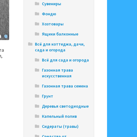
Сувениры
Фондю
Хозтовары
Ящики балконные
Всё для коттеджа, дачи,
та
сада и огорода
л,
Всё для сада и огорода
Газонная трава
искусственная
Газонная трава семена
Грунт
Деревья светодиодные
Капельный полив
Сидераты (травы)
Средства от