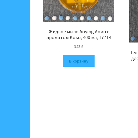
Жидкое мыло Aoying Аоин с
ароматом Коко, 400 мл, 17714
343
₽
Гел
для
В корзину