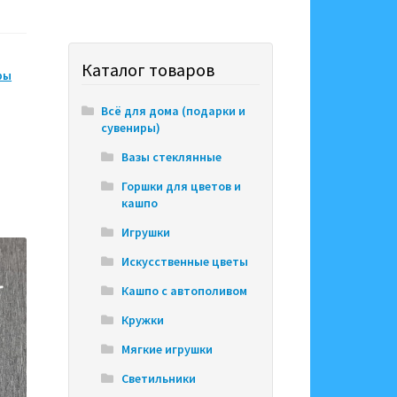
Каталог товаров
ры
Всё для дома (подарки и
сувениры)
Вазы стеклянные
Горшки для цветов и
кашпо
Игрушки
Искусственные цветы
Кашпо с автополивом
Кружки
Мягкие игрушки
Светильники