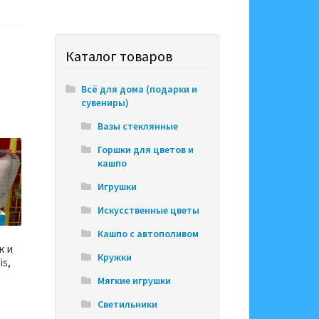
Каталог товаров
Всё для дома (подарки и
сувениры)
Вазы стеклянные
Горшки для цветов и
кашпо
Игрушки
Искусственные цветы
Кашпо с автополивом
к и
Кружки
is,
Мягкие игрушки
Светильники