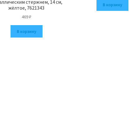
аллическим стержнем, 14 см,
В корзину
жёлтое, 7621343
469
₽
В корзину