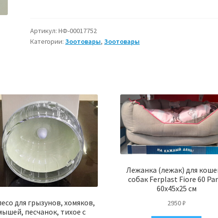
Шлейка
для
собак
Артикул:
НФ-00017752
Категории:
Зоотовары
,
Зоотовары
Британия
XXL
красная
с
черной
окантовкой
Лежанка (лежак) для коше
собак Ferplast Fiore 60 Par
60x45x25 см
есо для грызунов, хомяков,
2950
₽
мышей, песчанок, тихое с