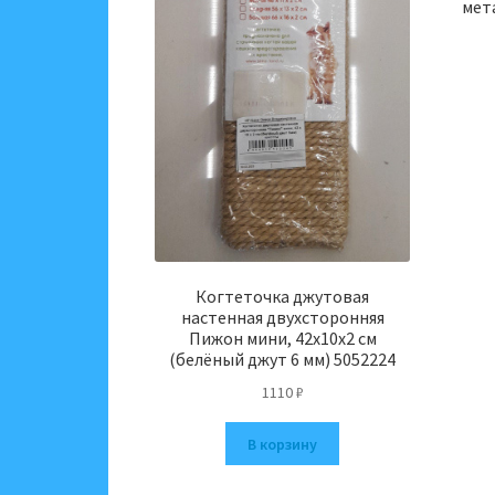
мет
Когтеточка джутовая
настенная двухсторонняя
Пижон мини, 42х10х2 см
(белёный джут 6 мм) 5052224
1110
₽
В корзину