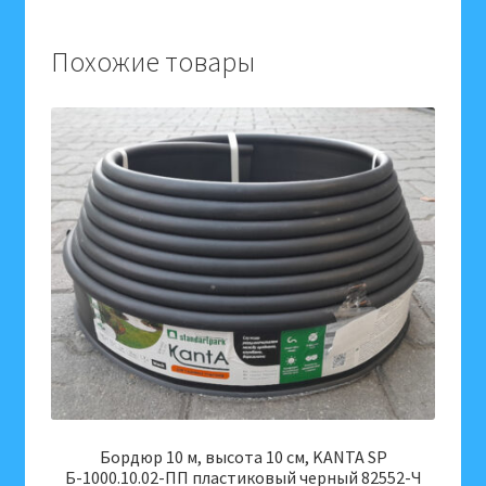
аминокислотами
для
Похожие товары
комнатных
и
садовых
растений,
100
г,
963481
Бордюр 10 м, высота 10 см, KANTA SP
Б-1000.10.02-ПП пластиковый черный 82552-Ч