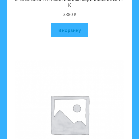
К
3380
₽
В корзину