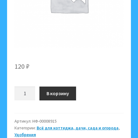
120
₽
Количество
В корзину
товара
Удобрение
Bona
Forte
Артикул:
НФ-00008915
Категории:
Всё для коттеджа, дачи, сада и огорода
,
водорастворимое
Удобрения
с