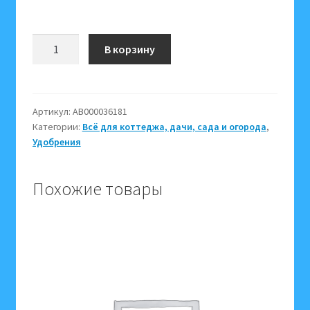
Количество
В корзину
товара
Уголь
древесный
2л
Артикул:
АВ000036181
Категории:
Всё для коттеджа, дачи, сада и огорода
,
Florizel
Удобрения
используется
как
добавка
Похожие товары
к
почвогрунту