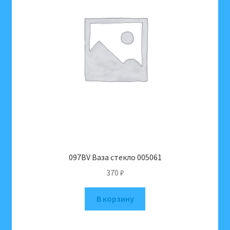
097BV Ваза стекло 005061
370
₽
В корзину