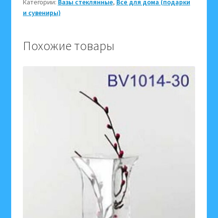
Категории:
Вазы стеклянные
,
Всё для дома (подарки
005422
и сувениры)
(примерная
высота
18
Похожие товары
см,
ширина
13
см)