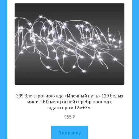
339 Электрогирлянда «Млечный путь» 120 белых
мини-LED мерц огней серебр провод c
адаптером 12м+3м
955
₽
В корзину