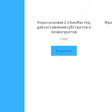
Кора сосновая 2 л БиоМастер,
Мра
для составления субстратов и
почвогрунтов
170
₽
В корзину