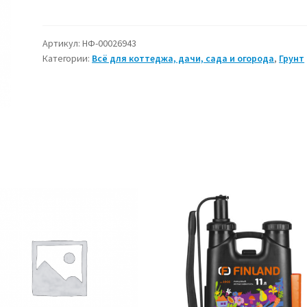
Живая
почва
для
Артикул:
НФ-00026943
Категории:
Всё для коттеджа, дачи, сада и огорода
,
Грунт
орхидей,
2,5
л,
БиоМастер.
777858