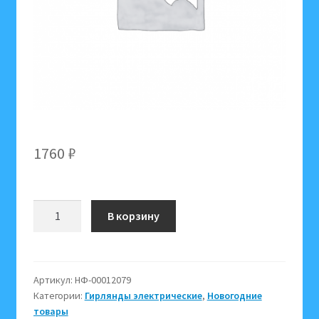
1760
₽
Количество
В корзину
товара
Электрогирлянда
"Занавес"
96
Артикул:
НФ-00012079
Категории:
Гирлянды электрические
,
Новогодние
желтых
товары
LED