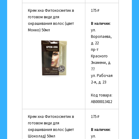
Крем хна Фитокосметик в
175
₽
готовом виде для
окрашивания волос (цвет
В наличии:
Мокко) 50мл
ул.
Воропаева,
д. 22
пр-т
Красного
Знамени, д.
77
ул. Рабочая
2-я, д. 23
Код товара:
АВ000013412
Крем хна Фитокосметик в
175
₽
готовом виде для
окрашивания волос (цвет
В наличии:
Шоколад) 50мл
ул.