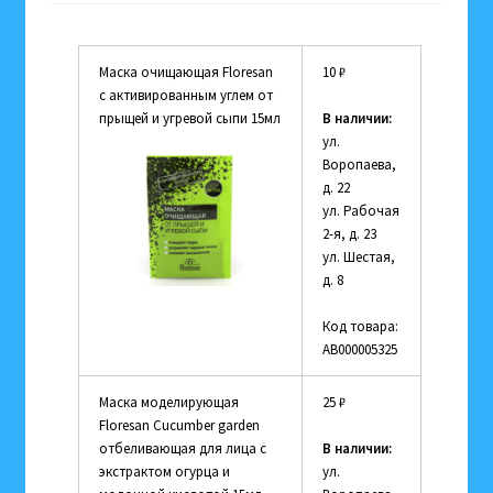
Маска очищающая Floresan
10
₽
с активированным углем от
прыщей и угревой сыпи 15мл
В наличии:
ул.
Воропаева,
д. 22
ул. Рабочая
2-я, д. 23
ул. Шестая,
д. 8
Код товара:
АВ000005325
Маска моделирующая
25
₽
Floresan Cucumber garden
отбеливающая для лица с
В наличии:
экстрактом огурца и
ул.