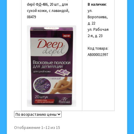
depil ФД-486, 20 шт., для
В наличии:
сухой кожи, с лавандой,
ул.
08479
Воропаева,
д. 22
ул. Рабочая
2-я, д. 23
Код товара:
АВ000011997
Цены:
Отображение 1–12 из 15
по