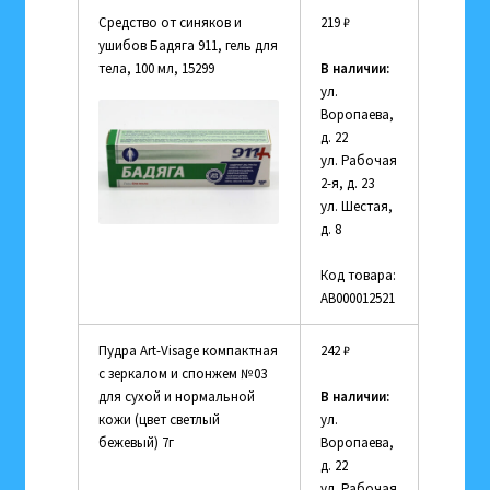
Средство от синяков и
219
₽
ушибов Бадяга 911, гель для
тела, 100 мл, 15299
В наличии:
ул.
Воропаева,
д. 22
ул. Рабочая
2-я, д. 23
ул. Шестая,
д. 8
Код товара:
АВ000012521
Пудра Art-Visage компактная
242
₽
с зеркалом и спонжем №03
для сухой и нормальной
В наличии:
кожи (цвет светлый
ул.
бежевый) 7г
Воропаева,
д. 22
ул. Рабочая