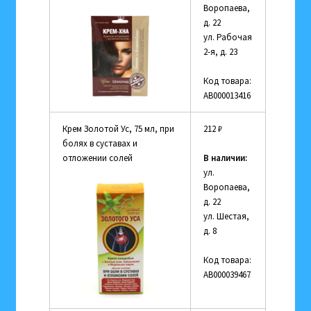
Воропаева,
д. 22
ул. Рабочая
2-я, д. 23
Код товара:
АВ000013416
Крем Золотой Ус, 75 мл, при
212
₽
болях в суставах и
отложении солей
В наличии:
ул.
Воропаева,
д. 22
ул. Шестая,
д. 8
Код товара:
АВ000039467