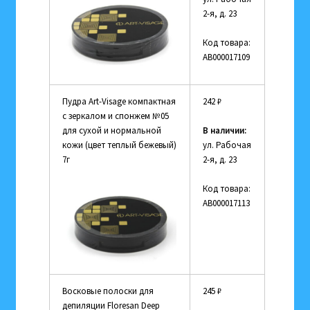
2-я, д. 23
Код товара:
АВ000017109
Пудра Art-Visage компактная
242
₽
с зеркалом и спонжем №05
для сухой и нормальной
В наличии:
кожи (цвет теплый бежевый)
ул. Рабочая
7г
2-я, д. 23
Код товара:
АВ000017113
Восковые полоски для
245
₽
депиляции Floresan Deep