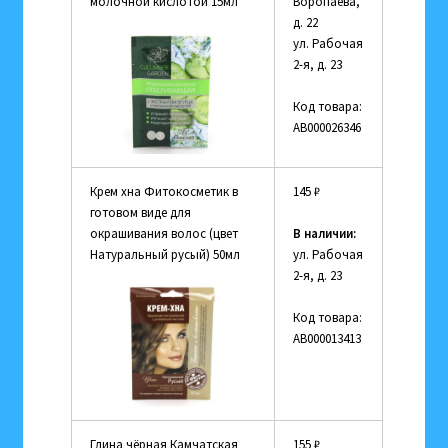
молочной кислотой 15мл
Воропаева,
д. 22
ул. Рабочая
2-я, д. 23
Код товара:
АВ000026346
Крем хна Фитокосметик в
145
₽
готовом виде для
окрашивания волос (цвет
В наличии:
Натуральный русый) 50мл
ул. Рабочая
2-я, д. 23
Код товара:
АВ000013413
Глина чёрная Камчатская
155
₽