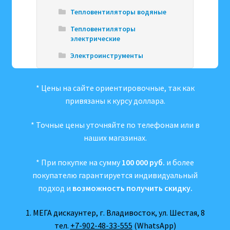
Тепловентиляторы водяные
Тепловентиляторы
электрические
Электроинструменты
* Цены на сайте ориентировочные, так как
привязаны к курсу доллара.
* Точные цены уточняйте по телефонам или в
наших магазинах.
* При покупке на сумму
100 000 руб.
и более
покупателю гарантируется индивидуальный
подход и
возможность получить скидку.
1. МЕГА дискаунтер, г. Владивосток, ул. Шестая, 8
тел.
+7-902-48-33-555
(WhatsApp)