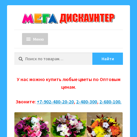
Перейти
Перейти
к
к
навигации
содержимому
Меню
Искать:
Главная страница
Найти
Каталог товаров
У нас можно купить любые цветы по Оптовым
ценам.
Как купить?
Звоните:
+7-902-480-20-20
,
2-480-300
,
2-680-100.
Адреса и телефоны