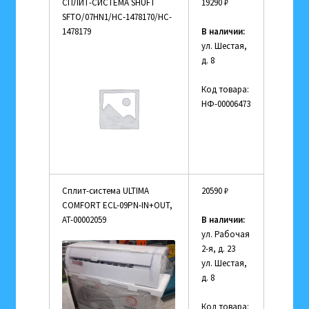
СПЛИТ-СИСТЕМА SHUFT
19290
₽
SFTO/07HN1/HC-1478170/HC-
1478179
В наличии:
ул. Шестая,
д. 8
Код товара:
НФ-00006473
Сплит-система ULTIMA
20590
₽
COMFORT ECL-09PN-IN+OUT,
AT-00002059
В наличии:
ул. Рабочая
2-я, д. 23
ул. Шестая,
д. 8
Код товара: