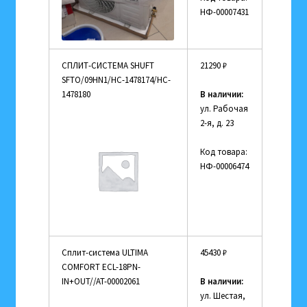
НФ-00007431
СПЛИТ-СИСТЕМА SHUFT
21290
₽
SFTO/09HN1/HC-1478174/HC-
1478180
В наличии:
ул. Рабочая
2-я, д. 23
Код товара:
НФ-00006474
Сплит-система ULTIMA
45430
₽
COMFORT ECL-18PN-
IN+OUT//AT-00002061
В наличии:
ул. Шестая,