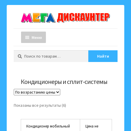
Перейти
Перейти
к
к
навигации
содержимому
Меню
Искать:
Главная страница
Найти
Каталог товаров
Кондиционеры и сплит-системы
Как купить?
Адреса и телефоны
Цены:
Показаны все результаты (6)
по
возрастанию
Кондиционер мобильный
Цена не