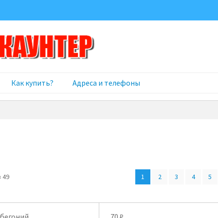
Как купить?
Адреса и телефоны
Цены:
 49
1
2
3
4
5
по
возрастанию
 бегоний
70
₽