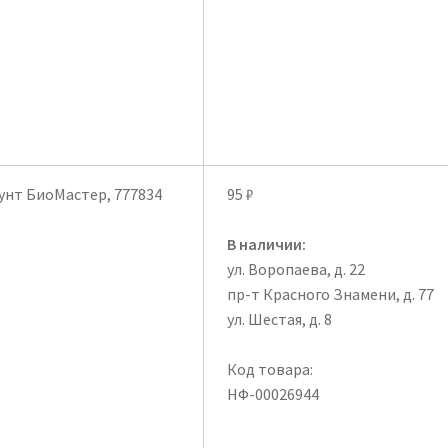
грунт БиоМастер, 777834
95
₽
В наличии:
ул. Воропаева, д. 22
пр-т Красного Знамени, д. 77
ул. Шестая, д. 8
Код товара:
НФ-00026944