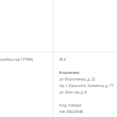
 БиоМастер 777896
95
₽
В наличии:
ул. Воропаева, д. 22
пр-т Красного Знамени, д. 77
ул. Шестая, д. 8
Код товара:
НФ-00026945