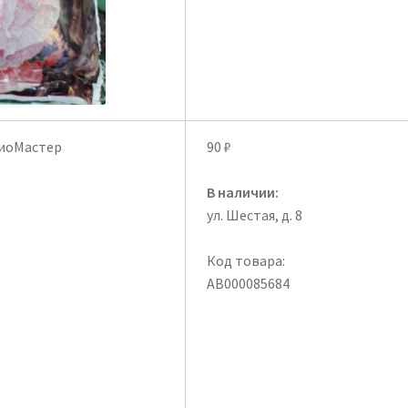
БиоМастер
90
₽
В наличии:
ул. Шестая, д. 8
Код товара:
АВ000085684