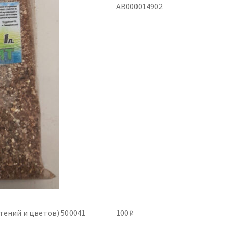
АВ000014902
стений и цветов) 500041
100
₽