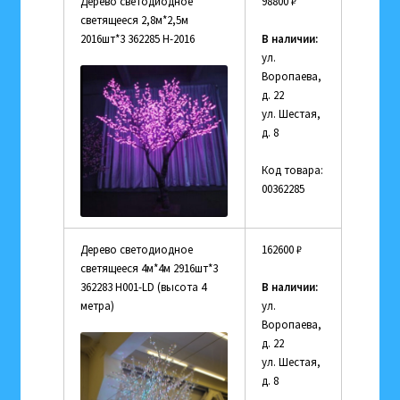
Дерево светодиодное
98800
₽
светящееся 2,8м*2,5м
2016шт*3 362285 Н-2016
В наличии:
ул.
Воропаева,
д. 22
ул. Шестая,
д. 8
Код товара:
00362285
Дерево светодиодное
162600
₽
светящееся 4м*4м 2916шт*3
362283 Н001-LD (высота 4
В наличии:
метра)
ул.
Воропаева,
д. 22
ул. Шестая,
д. 8