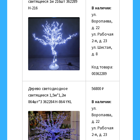
светящееся 1м 216шт 362289
Н-216
В наличии:
ул.
Воропаева,
д. 22
ул. Рабочая
2-я, д. 23
ул. Шестая,
д. 8
Код товара:
00362289
Дерево светодиодное
56800
₽
светящееся 1,5м*1,2м
864шт*3 362284 Н-864-YKL
В наличии:
ул.
Воропаева,
д. 22
ул. Рабочая
2-я, д. 23