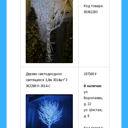
Код товара:
00362283
Дерево светодиодное
187500
₽
светящееся 3,8м 3014шт*3
362288 Н-3014-С
В наличии:
ул.
Воропаева,
д. 22
ул. Шестая,
д. 8
Код товара: