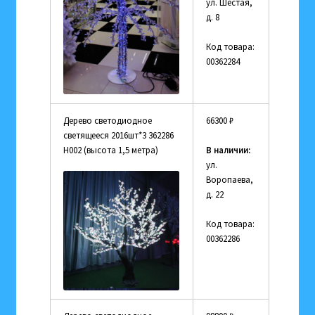
ул. Шестая,
д. 8
Код товара:
00362284
Дерево светодиодное
66300
₽
светящееся 2016шт*3 362286
Н002 (высота 1,5 метра)
В наличии:
ул.
Воропаева,
д. 22
Код товара:
00362286