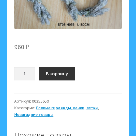
960
₽
Количество
В корзину
товара
Еловая
гирлянда
180
Артикул:
00355650
Категории:
Еловые гирлянды, венки, ветки
,
см
Новогодние товары
в
снегу
(053)
Похожие товары