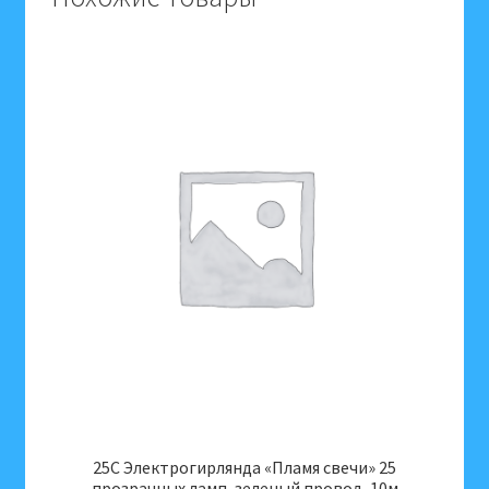
25C Электрогирлянда «Пламя свечи» 25
прозрачных ламп, зеленый провод, 10м