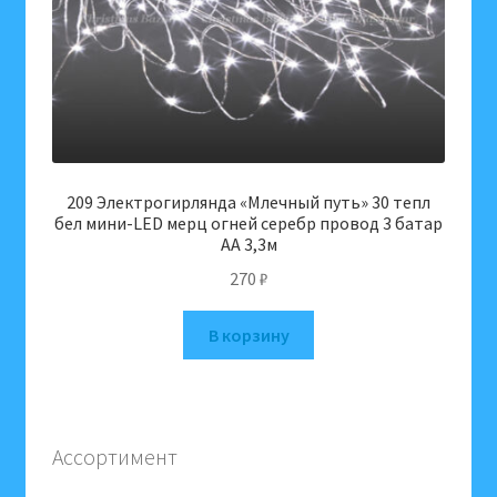
209 Электрогирлянда «Млечный путь» 30 тепл
бел мини-LED мерц огней серебр провод 3 батар
АА 3,3м
270
₽
В корзину
Ассортимент