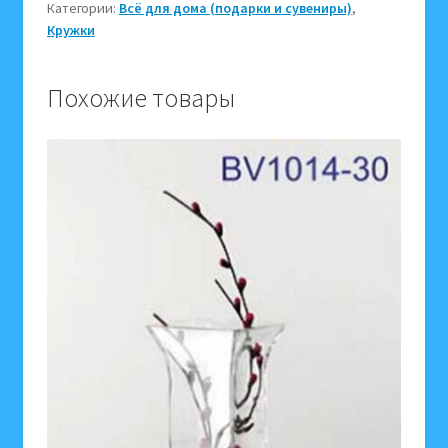
Категории:
Всё для дома (подарки и сувениры)
,
упаковке
Кружки
коробке
Strong
goat
Похожие товары
161-
1548
003169