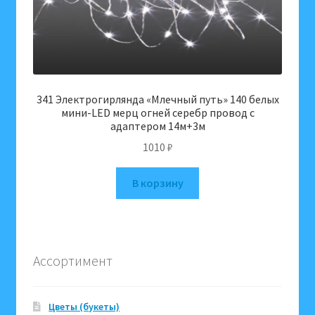
341 Электрогирлянда «Млечный путь» 140 белых
мини-LED мерц огней серебр провод c
адаптером 14м+3м
1010
₽
В корзину
Ассортимент
Цветы (букеты)