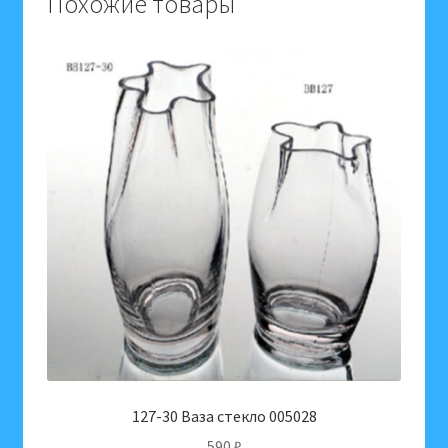
Похожие товары
14
см,
ширина
18
см)
127-30 Ваза стекло 005028
590
₽