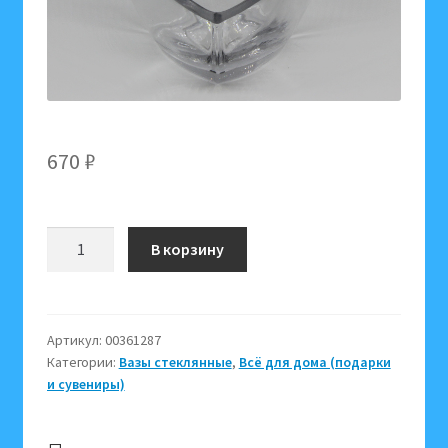
670
₽
Количество
В корзину
товара
Ваза
стекло
1019-
Артикул:
00361287
Категории:
Вазы стеклянные
,
Всё для дома (подарки
1
и сувениры)
361287
(примерная
высота