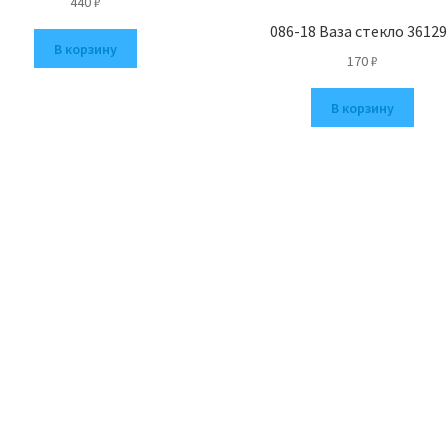
440
₽
086-18 Ваза стекло 36129
В корзину
170
₽
В корзину