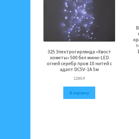
В
кр
т
325 Электрогирлянда «Хвост
кометы» 500 бел мини-LED
огней серебр пров 10 нитей с
адапт DC5V-1А 5м
2280
₽
В корзину