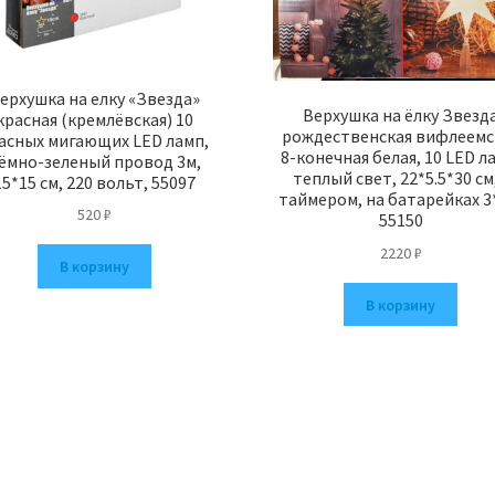
ерхушка на елку «Звезда»
Верхушка на ёлку Звезд
красная (кремлёвская) 10
рождественская вифлеемс
асных мигающих LED ламп,
8-конечная белая, 10 LED л
ёмно-зеленый провод 3м,
теплый свет, 22*5.5*30 см,
15*15 см, 220 вольт, 55097
таймером, на батарейках 3
520
₽
55150
2220
₽
В корзину
В корзину