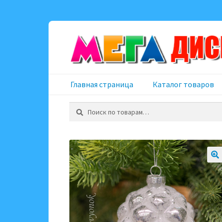
Перейти
Перейти
к
к
навигации
содержимому
Главная страница
Каталог товаров
Искать: