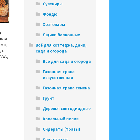
Сувениры
Фондю
Хозтовары
а
Ящики балконные
кая
амп,
Всё для коттеджа, дачи,
 с
сада и огорода
*АА,
Всё для сада и огорода
Газонная трава
искусственная
Газонная трава семена
Грунт
Деревья светодиодные
Капельный полив
Сидераты (травы)
Средства от