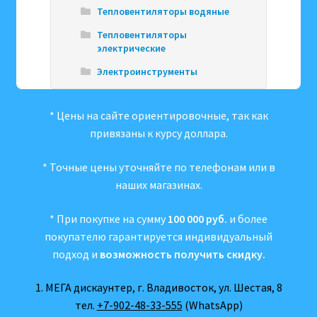
Тепловентиляторы водяные
Тепловентиляторы
электрические
Электроинструменты
* Цены на сайте ориентировочные, так как
привязаны к курсу доллара.
* Точные цены уточняйте по телефонам или в
наших магазинах.
* При покупке на сумму
100 000 руб.
и более
покупателю гарантируется индивидуальный
подход и
возможность получить скидку.
1. МЕГА дискаунтер, г. Владивосток, ул. Шестая, 8
тел.
+7-902-48-33-555
(WhatsApp)