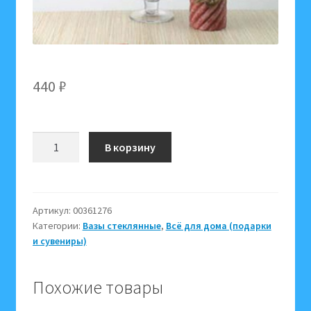
440
₽
Количество
В корзину
товара
1005-
1
Ваза
Артикул:
00361276
Категории:
Вазы стеклянные
,
Всё для дома (подарки
стекло
и сувениры)
361276
Похожие товары