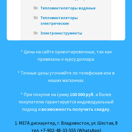
Тепловентиляторы водяные
Тепловентиляторы
электрические
Электроинструменты
* Цены на сайте ориентировочные, так как
привязаны к курсу доллара.
* Точные цены уточняйте по телефонам или в
наших магазинах.
* При покупке на сумму
100 000 руб.
и более
покупателю гарантируется индивидуальный
подход и
возможность получить скидку.
1. МЕГА дискаунтер, г. Владивосток, ул. Шестая, 8
тел.
+7-902-48-33-555
(WhatsApp)