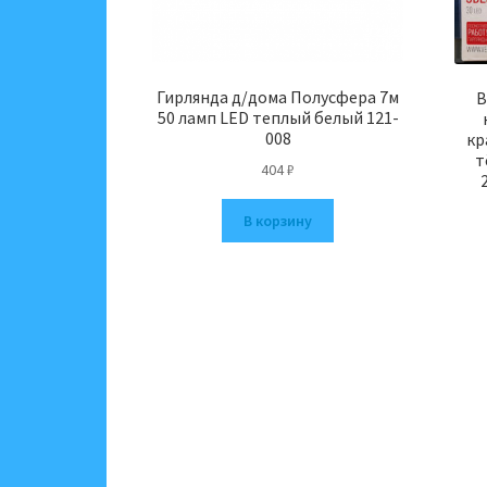
Гирлянда д/дома Полусфера 7м
В
50 ламп LED теплый белый 121-
008
кр
т
404
₽
В корзину