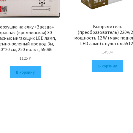
Выпрямитель
ерхушка на елку «Звезда»
(преобразователь) 220V/
красная (кремлевская) 30
мощность 12 W (макс подкл
асных мигающих LED ламп,
LED ламп) с пультом 551
ёмно-зеленый провод 3м,
20*20 см, 220 вольт, 55086
1490
₽
1125
₽
В корзину
В корзину