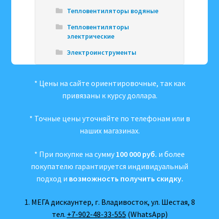
Тепловентиляторы водяные
Тепловентиляторы
электрические
Электроинструменты
* Цены на сайте ориентировочные, так как
привязаны к курсу доллара.
* Точные цены уточняйте по телефонам или в
наших магазинах.
* При покупке на сумму
100 000 руб.
и более
покупателю гарантируется индивидуальный
подход и
возможность получить скидку.
1. МЕГА дискаунтер, г. Владивосток, ул. Шестая, 8
тел.
+7-902-48-33-555
(WhatsApp)