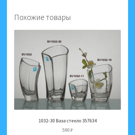
уп-
ке
Похожие товары
359926
1032-30 Ваза стекло 357634
590
₽