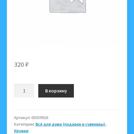
320
₽
Количество
В корзину
товара
2043T3/J
Кружка
роз
Артикул:
00359926
Категории:
Всё для дома (подарки и сувениры)
,
в
Кружки
под.