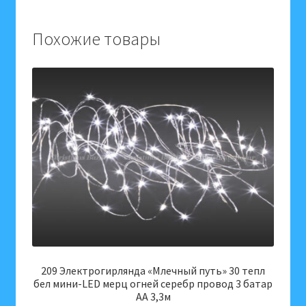
ламп
12
Похожие товары
нитей
8
режимов
прозрачный
провод
2*0,6м
55168
209 Электрогирлянда «Млечный путь» 30 тепл
бел мини-LED мерц огней серебр провод 3 батар
АА 3,3м