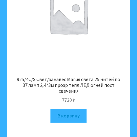
925/4С/S Свет/занавес Магия света 25 нитей по
37 ламп 2,4*3м прозр тепл ЛЕД огней пост
свечения
7730
₽
В корзину