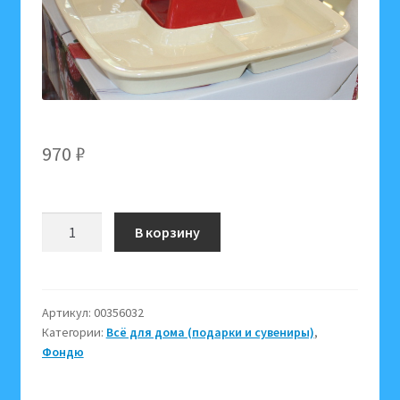
970
₽
Количество
В корзину
товара
Фондю
2263
(набор
Артикул:
00356032
Категории:
Всё для дома (подарки и сувениры)
,
для
Фондю
фондю,
прибор