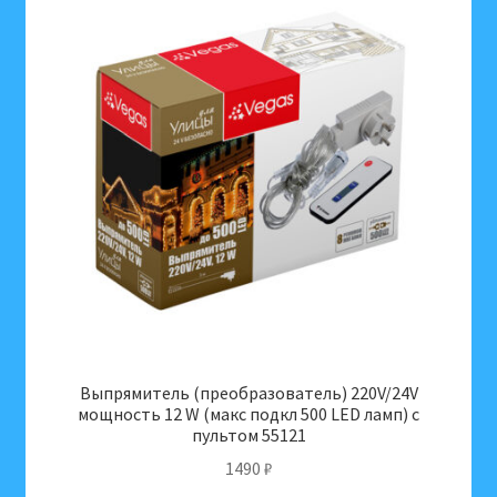
48214
Выпрямитель (преобразователь) 220V/24V
мощность 12 W (макс подкл 500 LED ламп) с
пультом 55121
1490
₽