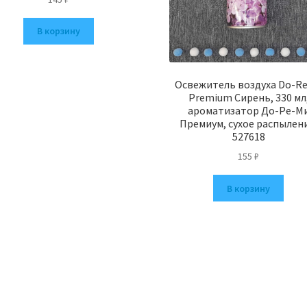
В корзину
Освежитель воздуха Do-Re
Premium Сирень, 330 мл
ароматизатор До-Ре-М
Премиум, сухое распылен
527618
155
₽
В корзину