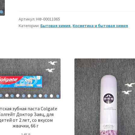
Капсулы
для
стирки
Артикул:
НФ-00011065
Категории:
Бытовая химия
,
Косметика и бытовая химия
белья
Dolomit
Горная
свежесть,
52
шт.
по
8
г.,
японская
технология
тская зубная паста Colgate
Marabu
олгейт Доктор Заяц, для
Japan,
детей от 2 лет, со вкусом
010957
жвачки, 66 г
145
₽