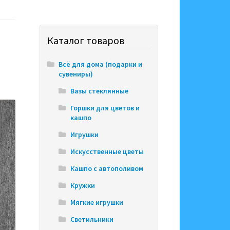
Каталог товаров
Всё для дома (подарки и
сувениры)
Вазы стеклянные
Горшки для цветов и
кашпо
Игрушки
Искусственные цветы
Кашпо с автополивом
Кружки
Мягкие игрушки
Светильники