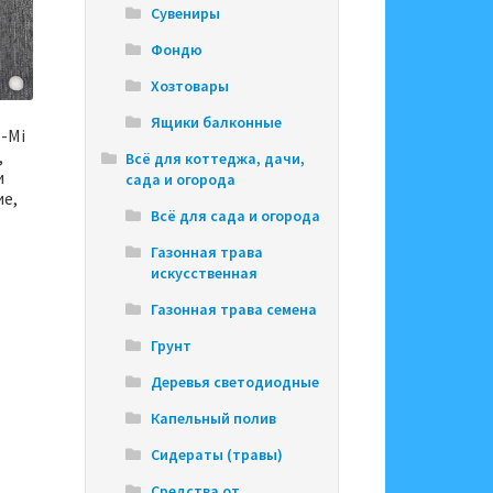
Сувениры
Фондю
Хозтовары
Ящики балконные
-Mi
,
Всё для коттеджа, дачи,
и
сада и огорода
ие,
Всё для сада и огорода
Газонная трава
искусственная
Газонная трава семена
Грунт
Деревья светодиодные
Капельный полив
Сидераты (травы)
Средства от