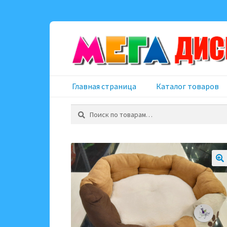
Перейти
Перейти
к
к
навигации
содержимому
Главная страница
Каталог товаров
Искать: