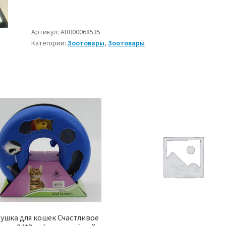
Лежак
"Лапка",
размер
Артикул:
АВ000068535
Категории:
Зоотовары
,
Зоотовары
М,
57х52х14
см,
цвет
коричневый
ушка для кошек Счастливое