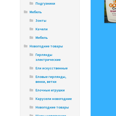
Подгузники
Мебель
Зонты
Качели
Мебель
Новогодние товары
Гирлянды
электрические
Ели искусственные
Еловые гирлянды,
венки, ветки
Елочные игрушки
Карусели новогодние
Новогодние товары
Шары новогодние