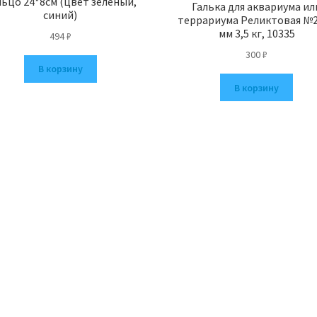
льцо 24*8см (цвет зелёный,
Галька для аквариума ил
синий)
террариума Реликтовая №2
мм 3,5 кг, 10335
494
₽
300
₽
В корзину
В корзину