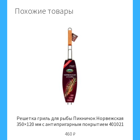
50*24*50см
Похожие товары
(сталь
0,5мм)
сборный
Решетка гриль для рыбы Пикничок Норвежская
350×120 мм с антипригарным покрытием 401021
460
₽