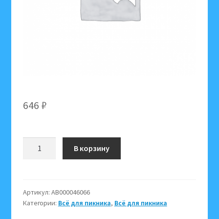
646
₽
Количество
В корзину
товара
Мангал
Grifon
601-
Артикул:
АВ000046066
Категории:
Всё для пикника
,
Всё для пикника
003
Light