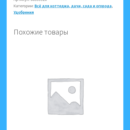
Категории:
Всё для коттеджа, дачи, сада и огорода
,
действия
Удобрения
Supocote
(Супокот)
1
Похожие товары
кг
на
12
месяцев