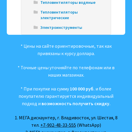
Тепловентиляторы водяные
Тепловентиляторы
электрические
Электроинструменты
* Цены на сайте ориентировочные, так как
привязаны к курсу доллара.
* Точные цены уточняйте по телефонам или в
наших магазинах.
* При покупке на сумму
100 000 руб.
и более
покупателю гарантируется индивидуальный
подход и
возможность получить скидку.
1. МЕГА дискаунтер, г. Владивосток, ул. Шестая, 8
тел.
+7-902-48-33-555
(WhatsApp)