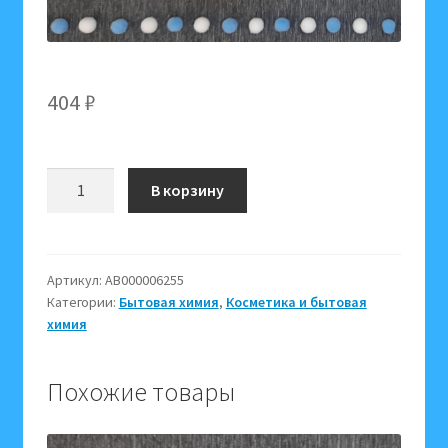
404
₽
Количество
В корзину
товара
Мыло
белое
таежное,
Артикул:
АВ000006255
Категории:
Бытовая химия
,
Косметика и бытовая
450
химия
г,
для
ухода
Похожие товары
за
телом