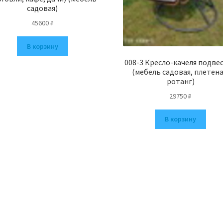
садовая)
45600
₽
В корзину
008-3 Кресло-качеля подве
(мебель садовая, плетена
ротанг)
29750
₽
В корзину