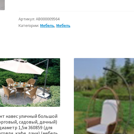
Набор
мебели
Стол,
Артикул:
АВ000009564
Категории:
Мебель
,
Мебель
диванчик,
2
кресла,
обитые,
10028-
2
10028-
3
10028-
6
(мебель
садовая,
плетеная,
нт навес уличный большой
орговый, садовый, дачный)
ротанг)
диаметр 1,5м 360859 (для
говли, кафе, дачи) (мебель