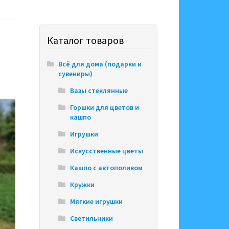
Каталог товаров
Всё для дома (подарки и
сувениры)
Вазы стеклянные
Горшки для цветов и
кашпо
Игрушки
Искусственные цветы
Кашпо с автополивом
Кружки
Мягкие игрушки
Светильники