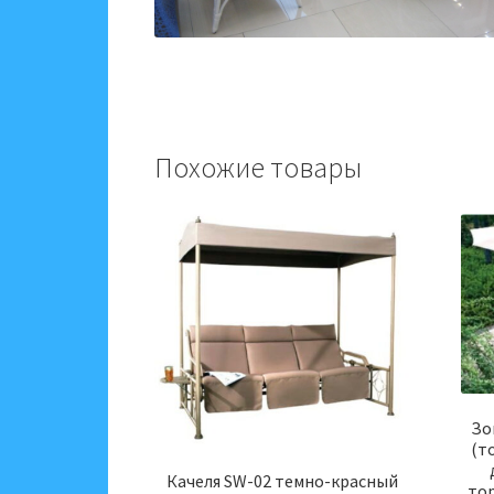
Похожие товары
Зо
(т
Качеля SW-02 темно-красный
тор