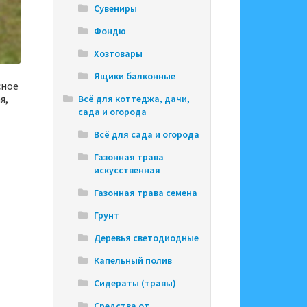
Сувениры
Фондю
Хозтовары
Ящики балконные
сное
я,
Всё для коттеджа, дачи,
сада и огорода
Всё для сада и огорода
Газонная трава
искусственная
Газонная трава семена
Грунт
Деревья светодиодные
Капельный полив
Сидераты (травы)
Средства от